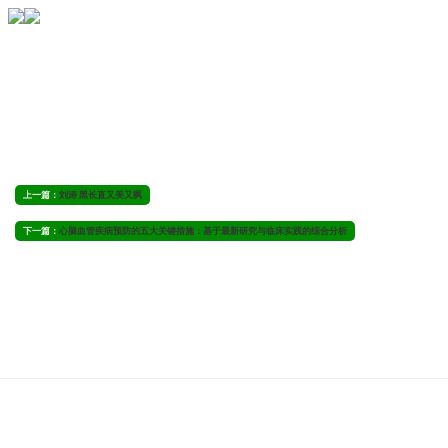
上一篇：
刘涛 黑长直又美又飒
下一篇：
心脑血管疾病预防的五大关键措施：基于最新研究与临床实践的综合分析