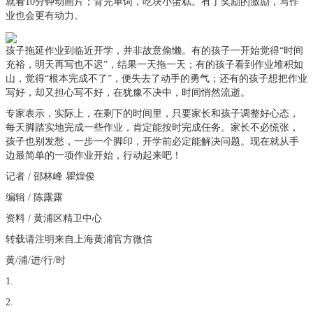
就看10分钟动画片；背完单词，吃块小蛋糕。有了奖励的激励，写作
业也会更有动力。
孩子拖延作业到临近开学，并非故意偷懒。有的孩子一开始觉得“时间
充裕，明天再写也不迟”，结果一天拖一天；有的孩子看到作业堆积如
山，觉得“根本完成不了”，便失去了动手的勇气；还有的孩子想把作业
写好，却又担心写不好，在犹豫不决中，时间悄然流逝。
专家表示，实际上，在剩下的时间里，只要家长和孩子调整好心态，
每天脚踏实地完成一些作业，肯定能按时完成任务。家长不必慌张，
孩子也别发愁，一步一个脚印，开学前必定能解决问题。现在就从手
边最简单的一项作业开始，行动起来吧！
记者 / 邵林峰 瞿煌俊
编辑 / 陈露露
资料 / 黄浦区精卫中心
转载请注明来自上海黄浦官方微信
黄/浦/进/行/时
1.
2.