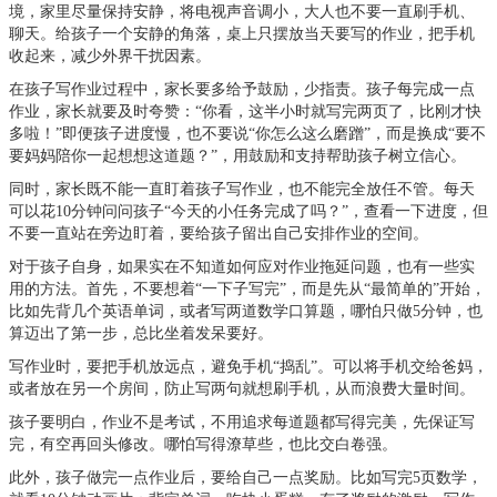
境，家里尽量保持安静，将电视声音调小，大人也不要一直刷手机、
聊天。给孩子一个安静的角落，桌上只摆放当天要写的作业，把手机
收起来，减少外界干扰因素。
在孩子写作业过程中，家长要多给予鼓励，少指责。孩子每完成一点
作业，家长就要及时夸赞：“你看，这半小时就写完两页了，比刚才快
多啦！”即便孩子进度慢，也不要说“你怎么这么磨蹭”，而是换成“要不
要妈妈陪你一起想想这道题？”，用鼓励和支持帮助孩子树立信心。
同时，家长既不能一直盯着孩子写作业，也不能完全放任不管。每天
可以花10分钟问问孩子“今天的小任务完成了吗？”，查看一下进度，但
不要一直站在旁边盯着，要给孩子留出自己安排作业的空间。
对于孩子自身，如果实在不知道如何应对作业拖延问题，也有一些实
用的方法。首先，不要想着“一下子写完”，而是先从“最简单的”开始，
比如先背几个英语单词，或者写两道数学口算题，哪怕只做5分钟，也
算迈出了第一步，总比坐着发呆要好。
写作业时，要把手机放远点，避免手机“捣乱”。可以将手机交给爸妈，
或者放在另一个房间，防止写两句就想刷手机，从而浪费大量时间。
孩子要明白，作业不是考试，不用追求每道题都写得完美，先保证写
完，有空再回头修改。哪怕写得潦草些，也比交白卷强。
此外，孩子做完一点作业后，要给自己一点奖励。比如写完5页数学，