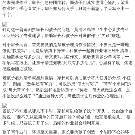
的未完成作业，家长们急得团团转。而孩子们其实也满心慌乱，望着
作业堆，手心直冒汗，却不知从何入手，只能干着急，半天写不出一
个字。
针对这一普遍困扰家长和孩子的问题，黄浦区精神卫生中心儿少专科
团队给出了专业建议，帮助家长和孩子应对暑假作业“欠账”难题。
对于家长而言，首先要做的是帮孩子理清作业情况。不要只是一味地
催促“快去写”，而是应该蹲下身来，和孩子一起将作业详细列出清单，
明确数学还有多少页、语文要写几篇作文、英语要背多少单词等，一
项项写在纸上。让孩子清楚知晓“到底有多少活儿”，心里有了底，焦虑
感也会随之减轻。
若孩子看到清单就感到畏惧，家长可以协助孩子将大任务拆分成“小任
务”。例如，“数学还有30页”，可以拆成“每天写5页”；“背50个单词”拆
成“每天背10个”。然后温和地告诉孩子：“你看，每天就做这么点，是
不是没那么难了？”通过这种方式，降低孩子面对作业的心理压力。
当孩子不知道从哪儿下手时，家长可以给孩子找个“开头”。比如递个台
阶说：“要不先从最简单的口算题开始？就做5道，做完咱歇会儿。”很
多时候，只要孩子开了头，后续的作业就会顺利开展。
孩子写作业时，环境至关重要。家长要为孩子创造一个能静下心的环